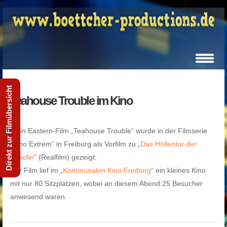
Direkt zur Filmübersicht
Teahouse Trouble im Kino
Mein Eastern-Film „Teahouse Trouble“ wurde in der Filmserie
„Kino Extrem“ in Freiburg als Vorfilm zu „
Das Höllentor der
Shaolin
“ (Realfilm) gezeigt.
Der Film lief im „
Kommunalen Kino Freiburg
“ ein kleines Kino
mit nur 80 Sitzplätzen, wobei an diesem Abend 25 Besucher
anwesend waren.